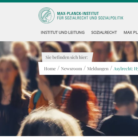
INSTITUT UND LEITUNG
SOZIALRECHT
MAX PL
Sie befinden sich hier:
/
/
/
Home
Newsroom
Meldungen
Asylrecht: H