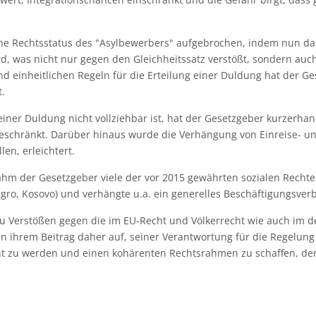
he Rechtsstatus des "Asylbewerbers" aufgebrochen, indem nun das
, was nicht nur gegen den Gleichheitssatz verstößt, sondern au
 einheitlichen Regeln für die Erteilung einer Duldung hat der Ge
.
einer Duldung nicht vollziehbar ist, hat der Gesetzgeber kurzerha
geschränkt. Darüber hinaus wurde die Verhängung von Einreise- un
en, erleichtert.
hm der Gesetzgeber viele der vor 2015 gewährten sozialen Rechte 
gro, Kosovo) und verhängte u.a. ein generelles Beschäftigungsverb
ät zu Verstößen gegen die im EU-Recht und Völkerrecht wie auch im
 ihrem Beitrag daher auf, seiner Verantwortung für die Regelung w
echt zu werden und einen kohärenten Rechtsrahmen zu schaffen, d