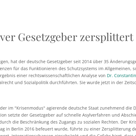
iver Gesetzgeber zersplitter
igen, hat der deutsche Gesetzgeber seit 2014 über 35 Änderungsge
uenzen für das Funktionieren des Schutzsystems im Allgemeinen, s
rgebnis einer rechtswissenschaftlichen Analyse von
Dr. Constanti
lrecht und Sozialpolitik durchführten. Sie wurde jetzt in der Zeits
 der im "Krisenmodus" agierende deutsche Staat zunehmend die Du
ion setzte der Gesetzgeber auf schnelle Asylverfahren und Absc
 durch die Beschränkung des Zugangs zu sozialen Rechten. Der Kri
ag in Berlin 2016 befeuert wurde, führte zu einer Zersplitterung de
hwert, Integrationschancen einschränkt und die Gefahr birgt, das