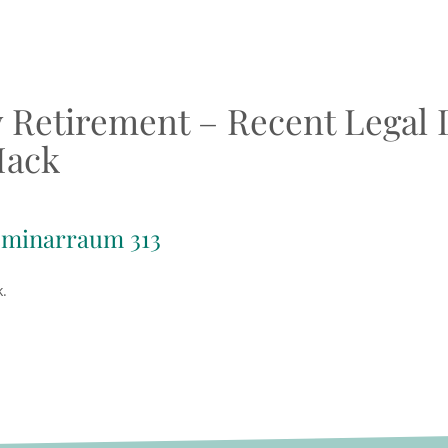
y Retirement – Recent Legal
Hack
eminarraum 313
.