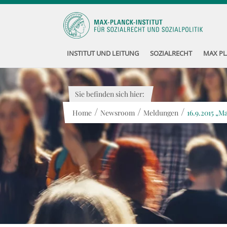
INSTITUT UND LEITUNG
SOZIALRECHT
MAX PL
Sie befinden sich hier:
/
/
/
Home
Newsroom
Meldungen
16.9.2015 „M