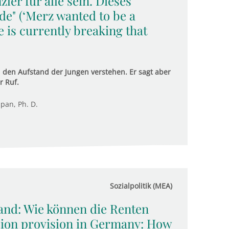
ler für alle sein. Dieses
de" (‘Merz wanted to be a
 is currently breaking that
den Aufstand der Jungen verstehen. Er sagt aber
r Ruf.
upan, Ph. D.
Sozialpolitik (MEA)
and: Wie können die Renten
sion provision in Germany: How