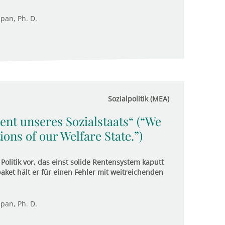
upan, Ph. D.
Sozialpolitik (MEA)
nt unseres Sozialstaats“ (“We
ons of our Welfare State.”)
olitik vor, das einst solide Rentensystem kaputt
et hält er für einen Fehler mit weitreichenden
upan, Ph. D.