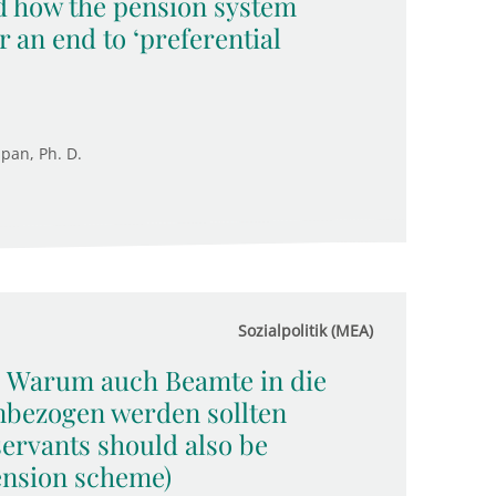
d how the pension system
r an end to ‘preferential
upan, Ph. D.
Sozialpolitik (MEA)
: Warum auch Beamte in die
nbezogen werden sollten
servants should also be
pension scheme)