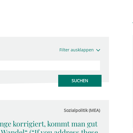
Filter ausklappen
Sozialpolitik (MEA)
nge korrigiert, kommt man gut
Wandel“ (“If you address these