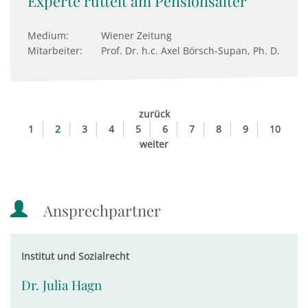
Experte rüttelt am Pensionsalter
Medium:
Wiener Zeitung
Mitarbeiter:
Prof. Dr. h.c. Axel Börsch-Supan, Ph. D.
zurück
1
2
3
4
5
6
7
8
9
10
weiter
Ansprechpartner
Institut und Sozialrecht
Dr. Julia Hagn