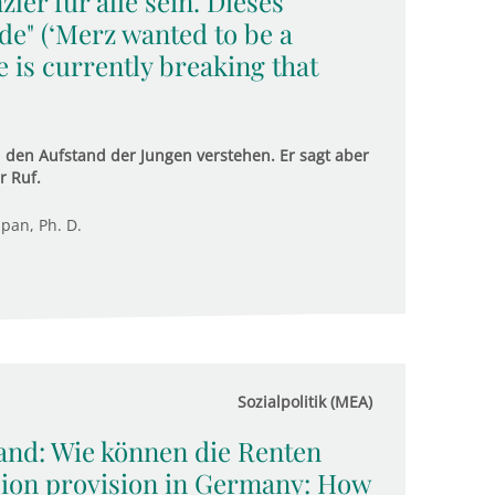
ler für alle sein. Dieses
de" (‘Merz wanted to be a
 is currently breaking that
den Aufstand der Jungen verstehen. Er sagt aber
r Ruf.
upan, Ph. D.
Sozialpolitik (MEA)
and: Wie können die Renten
sion provision in Germany: How