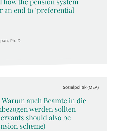
d how the pension system
r an end to ‘preferential
upan, Ph. D.
Sozialpolitik (MEA)
: Warum auch Beamte in die
nbezogen werden sollten
servants should also be
pension scheme)