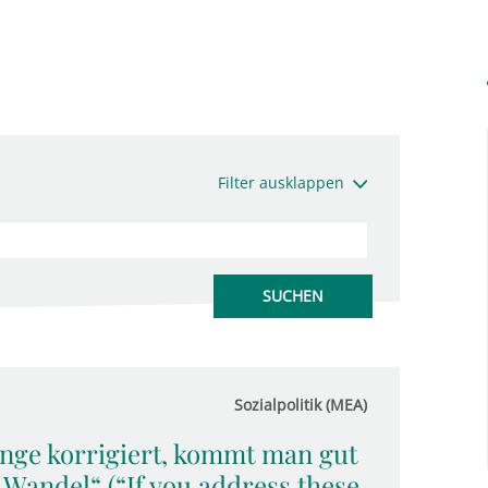
Filter ausklappen
Sozialpolitik (MEA)
nge korrigiert, kommt man gut
Wandel“ (“If you address these