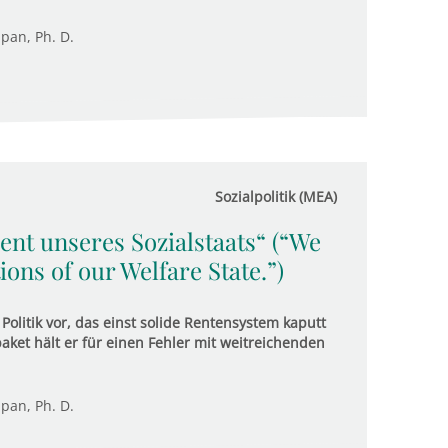
upan, Ph. D.
Sozialpolitik (MEA)
nt unseres Sozialstaats“ (“We
ons of our Welfare State.”)
olitik vor, das einst solide Rentensystem kaputt
et hält er für einen Fehler mit weitreichenden
upan, Ph. D.