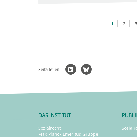
1
2
Seite teilen:
DAS INSTITUT
PUBL
Sozialrecht
Sozialr
Max-Planck Emeritus-Gruppe