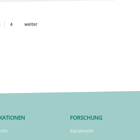
3
4
weiter
IKATIONEN
FORSCHUNG
echt
Sozialrecht