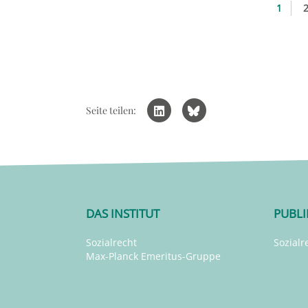
1
Seite teilen:
DAS INSTITUT
PUBL
Sozialrecht
Sozialr
Max-Planck Emeritus-Gruppe