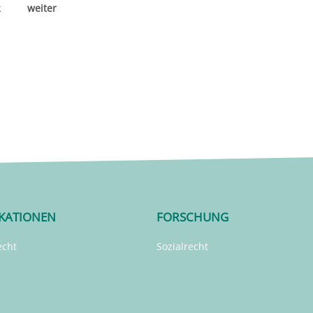
2
weiter
IKATIONEN
FORSCHUNG
echt
Sozialrecht