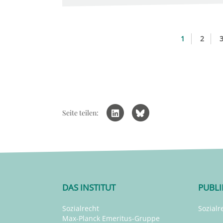
1
2
Seite teilen:
DAS INSTITUT
PUBL
Sozialrecht
Sozialr
Max-Planck Emeritus-Gruppe