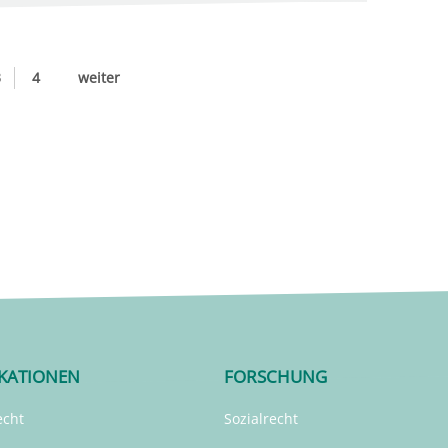
3
4
weiter
IKATIONEN
FORSCHUNG
echt
Sozialrecht