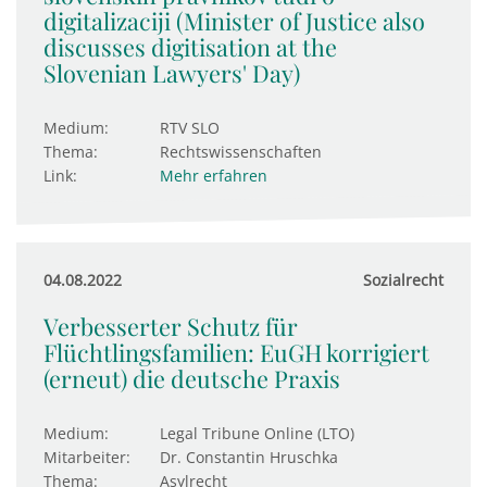
digitalizaciji (Minister of Justice also
discusses digitisation at the
Slovenian Lawyers' Day)
Medium:
RTV SLO
Thema:
Rechtswissenschaften
Link:
Mehr erfahren
04.08.2022
Sozialrecht
Verbesserter Schutz für
Flüchtlingsfamilien: EuGH kor­ri­giert
(erneut) die deut­sche Praxis
Medium:
Legal Tribune Online (LTO)
Mitarbeiter:
Dr. Constantin Hruschka
Thema:
Asylrecht