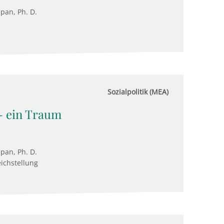
upan, Ph. D.
Sozialpolitik (MEA)
 - ein Traum
upan, Ph. D.
eichstellung