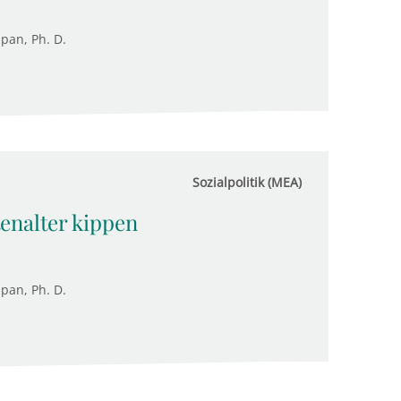
upan, Ph. D.
Sozialpolitik (MEA)
tenalter kippen
upan, Ph. D.