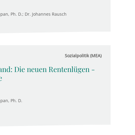
Supan, Ph. D.; Dr. Johannes Rausch
Sozialpolitik (MEA)
and: Die neuen Rentenlügen -
e
upan, Ph. D.