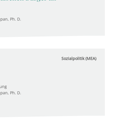
upan, Ph. D.
Sozialpolitik (MEA)
tung
upan, Ph. D.