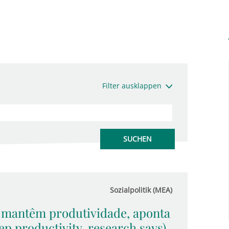
Filter ausklappen
Sozialpolitik (MEA)
 mantêm produtividade, aponta
p productivity, research says)