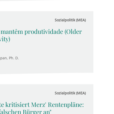
Sozialpolitik (MEA)
 mantêm produtividade (Older
ity)
upan, Ph. D.
Sozialpolitik (MEA)
e kritisiert Merz' Rentenpläne:
falschen Bürger an"