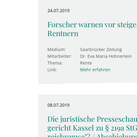
24.07.2019
Forscher warnen vor steig
Rentnern
Medium:
Saarbrücker Zeitung
Mitarbeiter:
Dr. Eva Maria Hohnerlein
Thema:
Rente
Link:
Mehr erfahren
08.07.2019
Die juristische Presseschau
ge­richt Kassel zu § 219a St
reis­b­remse"? / Ab­schie­bu