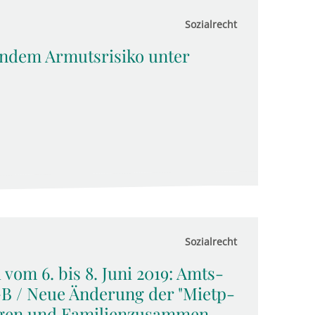
Sozialrecht
endem Armutsrisiko unter
Sozialrecht
 vom 6. bis 8. Juni 2019: Amts­
GB / Neue Ände­rung der "Miet­p­
ngen und Fami­li­en­zu­sam­men­