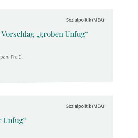
Sozialpolitik (MEA)
t Vorschlag „groben Unfug“
upan, Ph. D.
Sozialpolitik (MEA)
r Unfug“