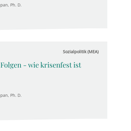
upan, Ph. D.
Sozialpolitik (MEA)
olgen - wie krisenfest ist
upan, Ph. D.