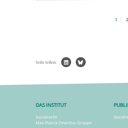
1
Seite teilen:
DAS INSTITUT
PUBL
Sozialrecht
Sozialr
Max-Planck Emeritus-Gruppe