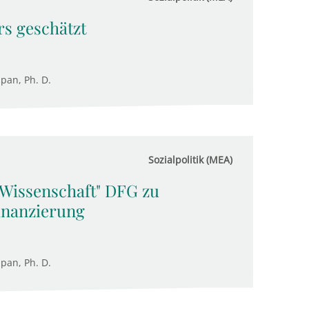
rs geschätzt
upan, Ph. D.
Sozialpolitik (MEA)
 Wissenschaft" DFG zu
inanzierung
upan, Ph. D.