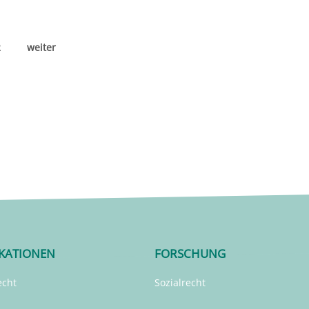
2
weiter
IKATIONEN
FORSCHUNG
echt
Sozialrecht