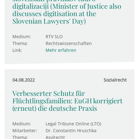
digitalizaciji (Minister of Justice also
discusses digitisation at the
Slovenian Lawyers' Day)
Medium:
RTV SLO
Thema:
Rechtswissenschaften
Link:
Mehr erfahren
04.08.2022
Sozialrecht
Verbesserter Schutz für
Flüchtlingsfamilien: EuGH kor­ri­giert
(erneut) die deut­sche Praxis
Medium:
Legal Tribune Online (LTO)
Mitarbeiter:
Dr. Constantin Hruschka
Thema:
Asylrecht