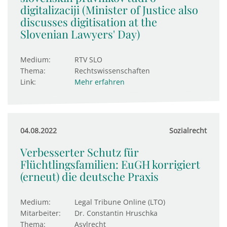
digitalizaciji (Minister of Justice also
discusses digitisation at the
Slovenian Lawyers' Day)
Medium:
RTV SLO
Thema:
Rechtswissenschaften
Link:
Mehr erfahren
04.08.2022
Sozialrecht
Verbesserter Schutz für
Flüchtlingsfamilien: EuGH kor­ri­giert
(erneut) die deut­sche Praxis
Medium:
Legal Tribune Online (LTO)
Mitarbeiter:
Dr. Constantin Hruschka
Thema:
Asylrecht