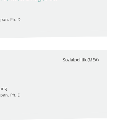
upan, Ph. D.
Sozialpolitik (MEA)
tung
upan, Ph. D.