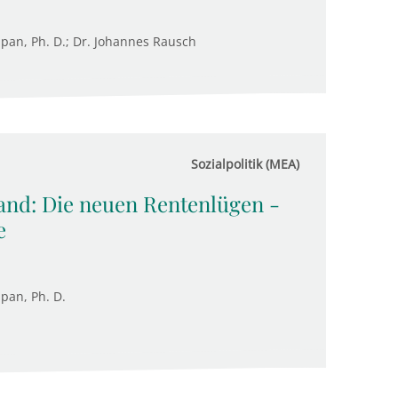
Supan, Ph. D.; Dr. Johannes Rausch
Sozialpolitik (MEA)
and: Die neuen Rentenlügen -
e
upan, Ph. D.