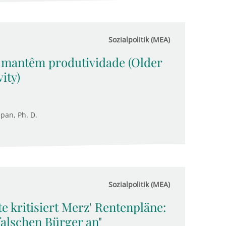
Sozialpolitik (MEA)
 mantêm produtividade (Older
ity)
upan, Ph. D.
Sozialpolitik (MEA)
e kritisiert Merz' Rentenpläne:
falschen Bürger an"