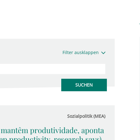
Filter ausklappen
Sozialpolitik (MEA)
 mantêm produtividade, aponta
p productivity, research says)