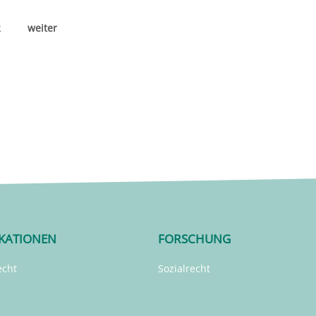
2
weiter
IKATIONEN
FORSCHUNG
echt
Sozialrecht