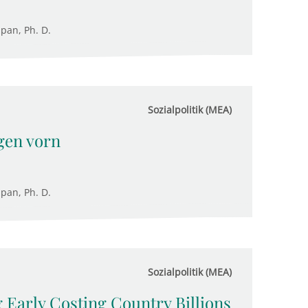
upan, Ph. D.
Sozialpolitik (MEA)
egen vorn
upan, Ph. D.
Sozialpolitik (MEA)
 Early Costing Country Billions