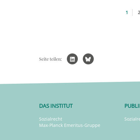
1
Seite teilen:
DAS INSTITUT
PUBL
Sozialrecht
Sozialr
Max-Planck Emeritus-Gruppe