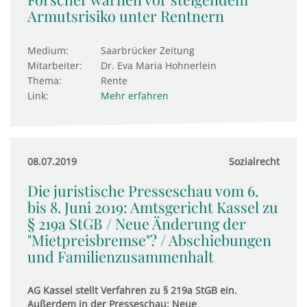
Armutsrisiko unter Rentnern
Medium:
Saarbrücker Zeitung
Mitarbeiter:
Dr. Eva Maria Hohnerlein
Thema:
Rente
Link:
Mehr erfahren
08.07.2019
Sozialrecht
Die juristische Presseschau vom 6.
bis 8. Juni 2019: Amts­ge­richt Kassel zu
§ 219a StGB / Neue Ände­rung der
"Miet­p­reis­b­remse"? / Ab­schie­bungen
und Fami­li­en­zu­sam­men­halt
AG Kassel stellt Verfahren zu § 219a StGB ein.
Außerdem in der Presseschau: Neue