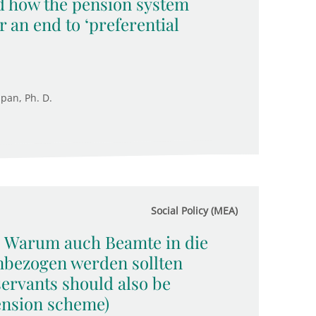
d how the pension system
r an end to ‘preferential
upan, Ph. D.
Social Policy (MEA)
: Warum auch Beamte in die
nbezogen werden sollten
servants should also be
pension scheme)