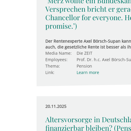
"Merz wollte ein Bundeskanz
Versprechen bricht er gera
Chancellor for everyone. He
promise.’)
Der Rentenexperte Axel Börsch-Supan kann 
auch, die gesetzliche Rente ist besser als ih
Media Name:
Die ZEIT
Employees:
Prof. Dr. h.c. Axel Börsch-S
Thema:
Pension
Link:
Learn more
20.11.2025
Altersvorsorge in Deutschl
finanzierbar bleiben? (Pen