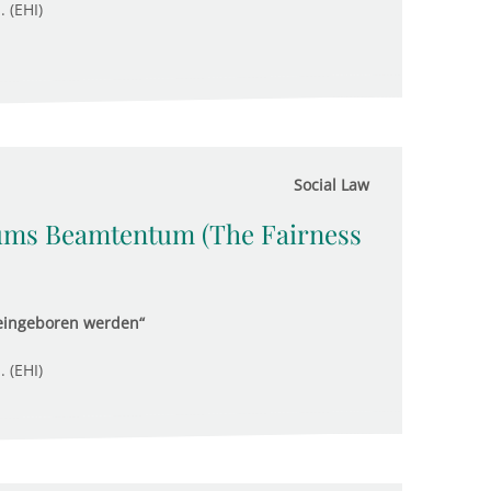
. (EHI)
Social Law
ums Beamtentum (The Fairness
ineingeboren werden“
. (EHI)