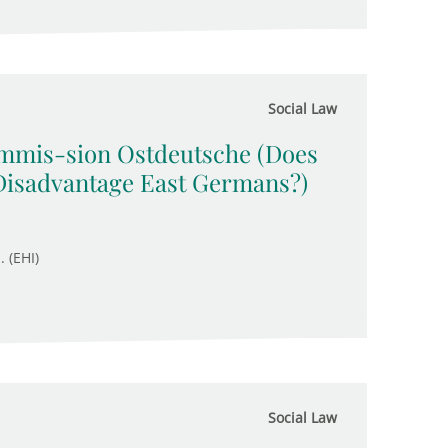
Social Law
ommis-sion Ostdeutsche (Does
Disadvantage East Germans?)
. (EHI)
Social Law