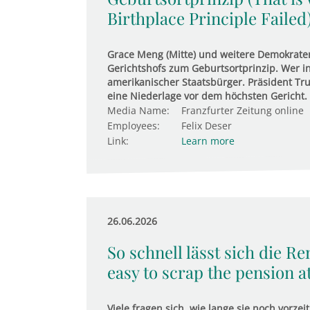
Birthplace Principle Failed
Grace Meng (Mitte) und weitere Demokrate
Gerichtshofs zum Geburtsortprinzip. Wer in
amerikanischer Staatsbürger. Präsident Tru
eine Niederlage vor dem höchsten Gericht.
Media Name:
Franzfurter Zeitung online
Employees:
Felix Deser
Link:
Learn more
26.06.2026
So schnell lässt sich die Re
easy to scrap the pension at
Viele fragen sich, wie lange sie noch vorz