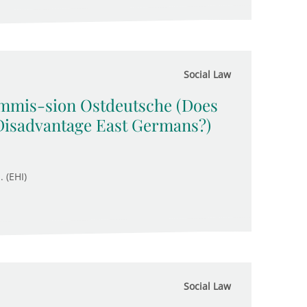
Social Law
ommis-sion Ostdeutsche (Does
Disadvantage East Germans?)
. (EHI)
Social Law