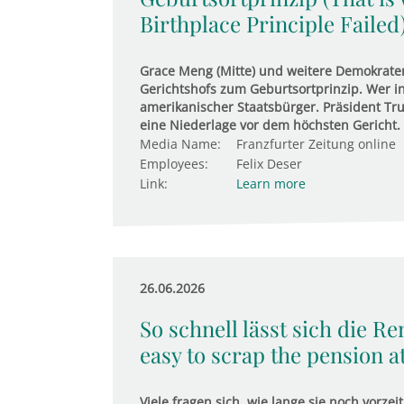
Birthplace Principle Failed
Grace Meng (Mitte) und weitere Demokrate
Gerichtshofs zum Geburtsortprinzip. Wer in
amerikanischer Staatsbürger. Präsident Tru
eine Niederlage vor dem höchsten Gericht.
Media Name:
Franzfurter Zeitung online
Employees:
Felix Deser
Link:
Learn more
26.06.2026
So schnell lässt sich die Re
easy to scrap the pension at
Viele fragen sich, wie lange sie noch vorz