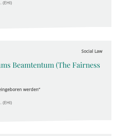
. (EHI)
Social Law
ums Beamtentum (The Fairness
ineingeboren werden“
. (EHI)