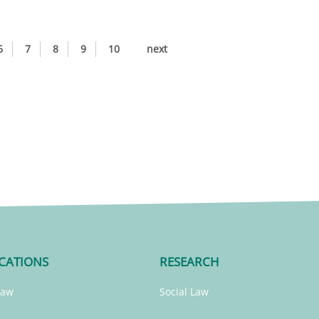
6
7
8
9
10
next
CATIONS
RESEARCH
Law
Social Law