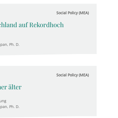
Social Policy (MEA)
chland auf Rekordhoch
upan, Ph. D.
Social Policy (MEA)
r älter
tung
upan, Ph. D.