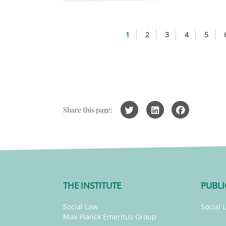
1
2
3
4
5
Share this page:
THE INSTITUTE
PUBLI
Social Law
Social 
Max Planck Emeritus Group