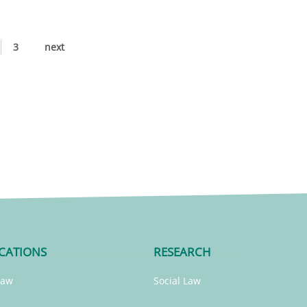
3
next
CATIONS
RESEARCH
Law
Social Law