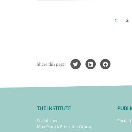
1
2
Share this page:
THE INSTITUTE
PUBLI
Social Law
Social 
Max Planck Emeritus Group