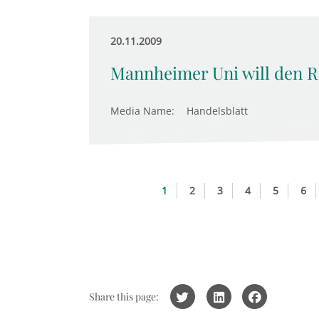
20.11.2009
Mannheimer Uni will den R
Media Name:
Handelsblatt
1
2
3
4
5
6
Share this page: