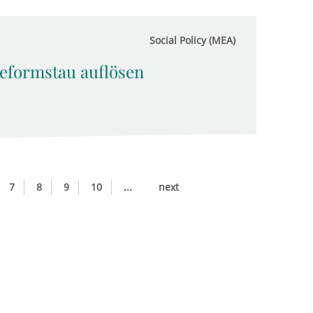
Social Policy (MEA)
eformstau auflösen
7
8
9
10
...
next