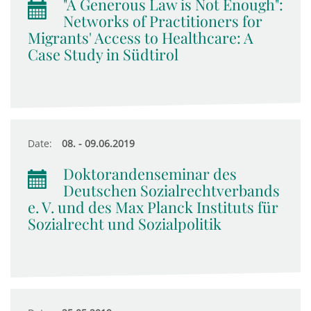
"A Generous Law is Not Enough":
Networks of Practitioners for
Migrants' Access to Healthcare: A
Case Study in Südtirol
Date:
08. - 09.06.2019
Doktorandenseminar des
Deutschen Sozialrechtverbands
e. V. und des Max Planck Instituts für
Sozialrecht und Sozialpolitik