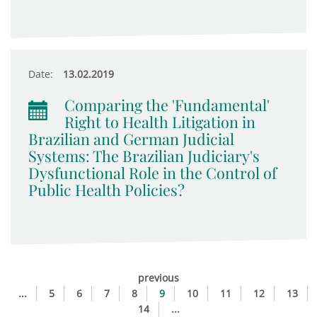
Date:
13.02.2019
Comparing the 'Fundamental'
Right to Health Litigation in
Brazilian and German Judicial
Systems: The Brazilian Judiciary's
Dysfunctional Role in the Control of
Public Health Policies?
previous
...
5
6
7
8
9
10
11
12
13
14
...