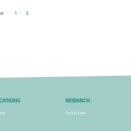
us
1
2
CATIONS
RESEARCH
Law
Social Law