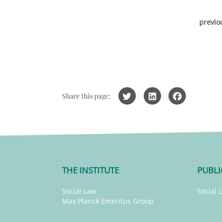
previo
Share this page:
THE INSTITUTE
PUBLI
Social Law
Social 
Max Planck Emeritus Group