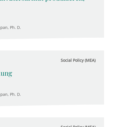
upan, Ph. D.
Social Policy (MEA)
hung
upan, Ph. D.