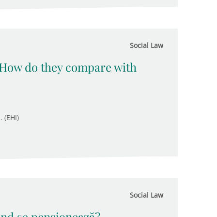
Social Law
 How do they compare with
. (EHI)
Social Law
când se pensionează?