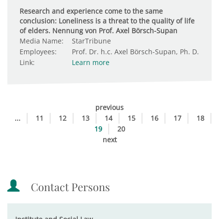
Research and experience come to the same
conclusion: Loneliness is a threat to the quality of life
of elders. Nennung von Prof. Axel Börsch-Supan
Media Name:
StarTribune
Employees:
Prof. Dr. h.c. Axel Börsch-Supan, Ph. D.
Link:
Learn more
previous
...
11
12
13
14
15
16
17
18
19
20
next
Contact Persons