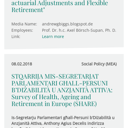
actuarial Adjustments and Flexible
Retirement"
Media Name:
andrewgbiggs.blogspot.de
Employees:
Prof. Dr. h.c. Axel Börsch-Supan, Ph. D.
Link:
Learn more
08.02.2018
Social Policy (MEA)
STQARRIJA MIS-SEGRETARJAT
PARLAMENTARI GĦALL-PERSUNI
B’DIŻABILITÀ U ANZJANITÀ ATTIVA:
Survey of Health, Ageing and
Retirement in Europe (SHARE)
Is-Segretarju Parlamentari għall-Persuni b’Diżabilità u
Anzjanità Attiva, Anthony Agius Decelis indirizza