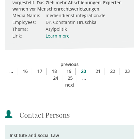
vorgestellt. Das Ziel: mehr Abschiebungen. Experten
warnen vor Menschenrechtsverletzungen.
Media Name:
mediendienst-integration.de
Employees:
Dr. Constantin Hruschka
Thema:
Asylpolitik
Link:
Learn more
previous
...
16
17
18
19
20
21
22
23
24
25
...
next
Contact Persons
Institute and Social Law