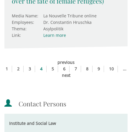
over the fate of female refugees)
Media Name:
La Nouvelle Tribune online
Employees:
Dr. Constantin Hruschka
Thema:
Asylpolitik
Link:
Learn more
previous
1
2
3
4
5
6
7
8
9
10
...
next
Contact Persons
Institute and Social Law