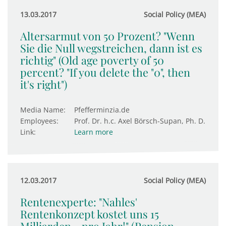
13.03.2017
Social Policy (MEA)
Altersarmut von 50 Prozent? "Wenn
Sie die Null wegstreichen, dann ist es
richtig" (Old age poverty of 50
percent? "If you delete the "0", then
it's right")
Media Name:
Pfefferminzia.de
Employees:
Prof. Dr. h.c. Axel Börsch-Supan, Ph. D.
Link:
Learn more
12.03.2017
Social Policy (MEA)
Rentenexperte: "Nahles'
Rentenkonzept kostet uns 15