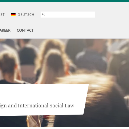
AST
DEUTSCH
AREER
CONTACT
gn and International Social Law