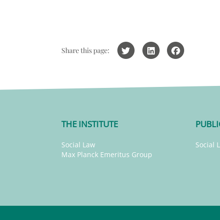
Share this page:
THE INSTITUTE
PUBLI
Social Law
Social 
Max Planck Emeritus Group