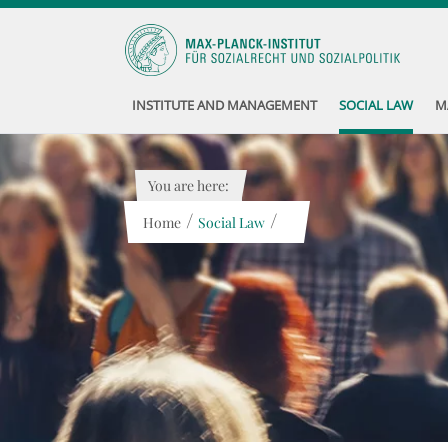
INSTITUTE AND MANAGEMENT
SOCIAL LAW
M
You are here:
/
/
Home
Social Law