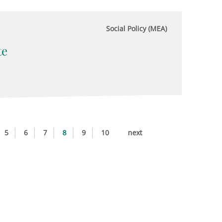
Social Policy (MEA)
te
5
6
7
8
9
10
next