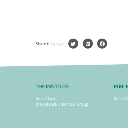
Share this page:
THE INSTITUTE
PUBLI
Social Law
Social 
Max Planck Emeritus Group