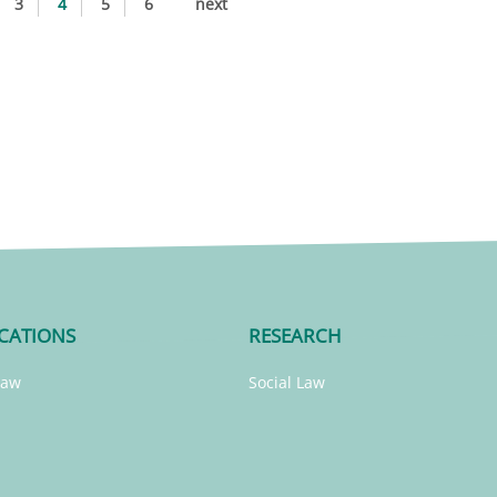
3
4
5
6
next
CATIONS
RESEARCH
Law
Social Law