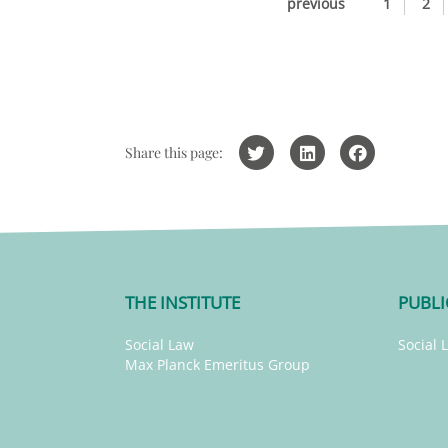
previous
1
2
Share this page:
THE INSTITUTE
PUBLI
Social Law
Social 
Max Planck Emeritus Group