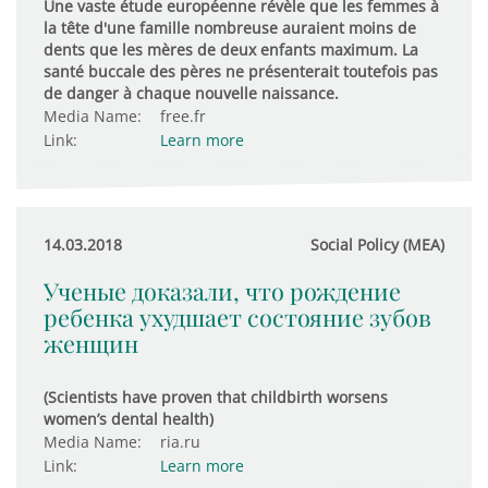
Une vaste étude européenne révèle que les femmes à
la tête d'une famille nombreuse auraient moins de
dents que les mères de deux enfants maximum. La
santé buccale des pères ne présenterait toutefois pas
de danger à chaque nouvelle naissance.
Media Name:
free.fr
Link:
Learn more
14.03.2018
Social Policy (MEA)
Ученые доказали, что рождение
ребенка ухудшает состояние зубов
женщин
(Scientists have proven that childbirth worsens
women’s dental health)
Media Name:
ria.ru
Link:
Learn more