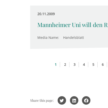
20.11.2009
Mannheimer Uni will den R
Media Name:
Handelsblatt
1
2
3
4
5
6
Share this page: