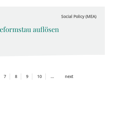
Social Policy (MEA)
eformstau auflösen
7
8
9
10
...
next