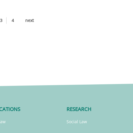
3
4
next
CATIONS
RESEARCH
Law
Social Law