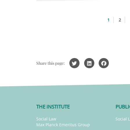
1
2
Share this page:
THE INSTITUTE
PUBLI
Social Law
Social 
Max Planck Emeritus Group