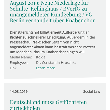
August 2019: Neue Nie­der­lage für
Schulte-Kel­ling­haus / BVerfG zu
unan­ge­mel­deter Kund­ge­bung / VG
Berlin ver­han­delt über Kna­ben­chor
Dienstgerichtshof billigt erneut Aufforderung an
Richter zu schnellerer Erledigung. Außerdem in der
Presseschau: "Faktischer Leiter" von nicht
angemeldeter Aktion kann bestraft werden; Prozess
um Mädchen, das im Knabenchor singen will.
Media Name:
lto.de
Employees:
Dr. Constantin Hruschka
Link:
Learn more
14.08.2019
Social Law
Deutschland muss Geflüchteten
zurückholen