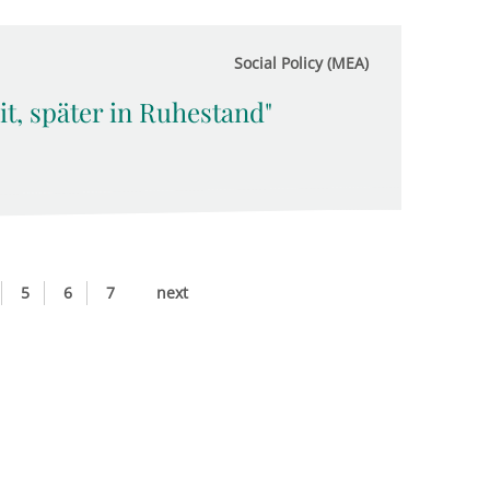
Social Policy (MEA)
t, später in Ruhestand"
5
6
7
next