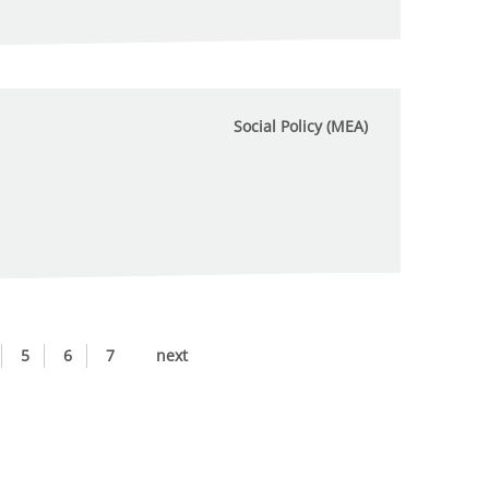
Social Policy (MEA)
5
6
7
next