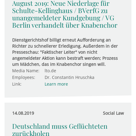
August 2019: Neue Nie­der­lage für
Schulte-Kel­ling­haus / BVerfG zu
unan­ge­mel­deter Kund­ge­bung / VG
Berlin ver­han­delt über Kna­ben­chor
Dienstgerichtshof billigt erneut Aufforderung an
Richter zu schnellerer Erledigung. Außerdem in der
Presseschau: "Faktischer Leiter" von nicht
angemeldeter Aktion kann bestraft werden; Prozess
um Mädchen, das im Knabenchor singen will.
Media Name:
lto.de
Employees:
Dr. Constantin Hruschka
Link:
Learn more
14.08.2019
Social Law
Deutschland muss Geflüchteten
zurückholen