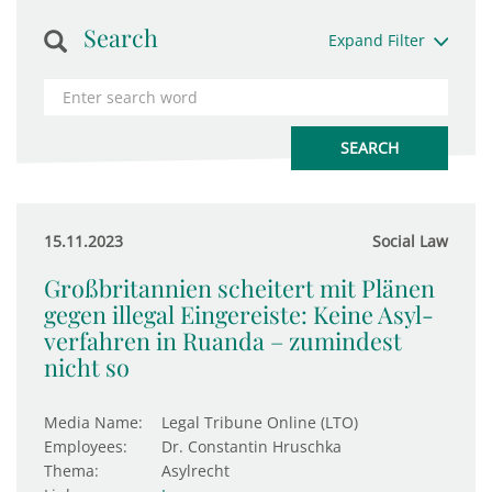
Search
Expand Filter
15.11.2023
Social Law
Großbritannien scheitert mit Plänen
gegen illegal Eingereiste: Keine Asyl­
ver­fahren in Ruanda – zumin­dest
nicht so
Media Name:
Legal Tribune Online (LTO)
Employees:
Dr. Constantin Hruschka
Thema:
Asylrecht