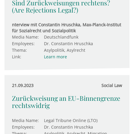
Sind Zurückweisungen rechtens?
(Are Rejections Legal?)
nterview mit Constantin Hruschka, Max-Planck-Institut
für Sozialrecht und Sozialpolitik
Media Name:
Deutschlandfunk
Employees:
Dr. Constantin Hruschka
Thema:
Asylpolitik, Asylrecht
Link:
Learn more
21.09.2023
Social Law
Zurück­wei­sung an EU-Bin­nen­g­renze
rechts­widrig
Media Name:
Legal Tribune Online (LTO)
Employees:
Dr. Constantin Hruschka
Thema:
Asylpolitik, Asylrecht, Migration