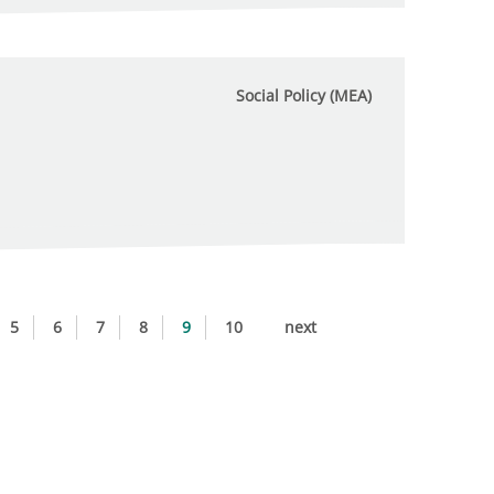
Social Policy (MEA)
5
6
7
8
9
10
next