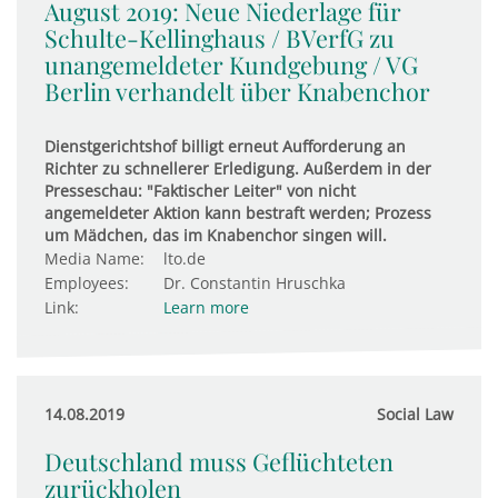
August 2019: Neue Nie­der­lage für
Schulte-Kel­ling­haus / BVerfG zu
unan­ge­mel­deter Kund­ge­bung / VG
Berlin ver­han­delt über Kna­ben­chor
Dienstgerichtshof billigt erneut Aufforderung an
Richter zu schnellerer Erledigung. Außerdem in der
Presseschau: "Faktischer Leiter" von nicht
angemeldeter Aktion kann bestraft werden; Prozess
um Mädchen, das im Knabenchor singen will.
Media Name:
lto.de
Employees:
Dr. Constantin Hruschka
Link:
Learn more
14.08.2019
Social Law
Deutschland muss Geflüchteten
zurückholen