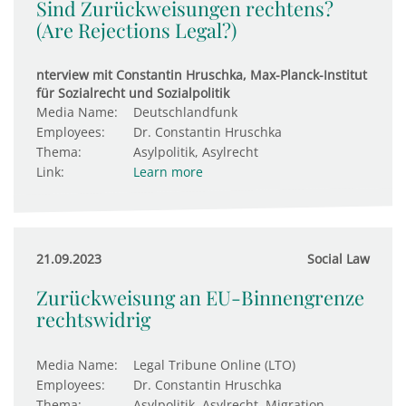
Sind Zurückweisungen rechtens?
(Are Rejections Legal?)
nterview mit Constantin Hruschka, Max-Planck-Institut
für Sozialrecht und Sozialpolitik
Media Name:
Deutschlandfunk
Employees:
Dr. Constantin Hruschka
Thema:
Asylpolitik, Asylrecht
Link:
Learn more
21.09.2023
Social Law
Zurück­wei­sung an EU-Bin­nen­g­renze
rechts­widrig
Media Name:
Legal Tribune Online (LTO)
Employees:
Dr. Constantin Hruschka
Thema:
Asylpolitik, Asylrecht, Migration