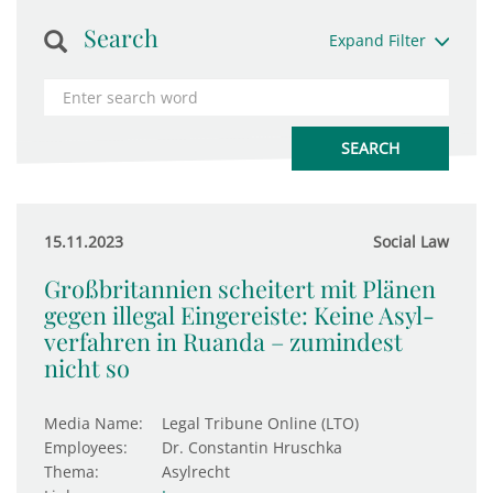
Search
Expand Filter
15.11.2023
Social Law
Großbritannien scheitert mit Plänen
gegen illegal Eingereiste: Keine Asyl­
ver­fahren in Ruanda – zumin­dest
nicht so
Media Name:
Legal Tribune Online (LTO)
Employees:
Dr. Constantin Hruschka
Thema:
Asylrecht