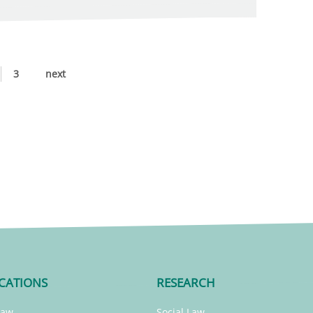
3
next
CATIONS
RESEARCH
Law
Social Law