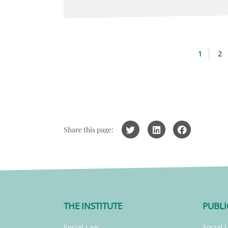
1
2
Share this page:
THE INSTITUTE
PUBLI
Social Law
Social 