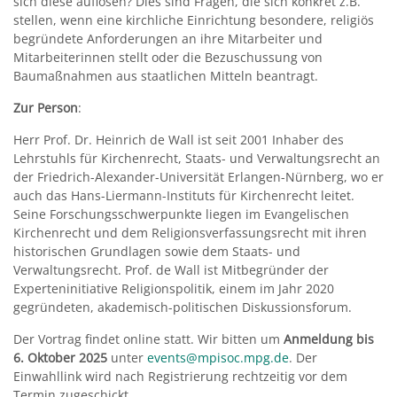
sich diese auflösen? Dies sind Fragen, die sich konkret z.B.
stellen, wenn eine kirchliche Einrichtung besondere, religiös
begründete Anforderungen an ihre Mitarbeiter und
Mitarbeiterinnen stellt oder die Bezuschussung von
Baumaßnahmen aus staatlichen Mitteln beantragt.
Zur Person
:
Herr Prof. Dr. Heinrich de Wall ist seit 2001 Inhaber des
Lehrstuhls für Kirchenrecht, Staats- und Verwaltungsrecht an
der Friedrich-Alexander-Universität Erlangen-Nürnberg, wo er
auch das Hans-Liermann-Instituts für Kirchenrecht leitet.
Seine Forschungsschwerpunkte liegen im Evangelischen
Kirchenrecht und dem Religionsverfassungsrecht mit ihren
historischen Grundlagen sowie dem Staats- und
Verwaltungsrecht. Prof. de Wall ist Mitbegründer der
Experteninitiative Religionspolitik, einem im Jahr 2020
gegründeten, akademisch-politischen Diskussionsforum.
Der Vortrag findet online statt. Wir bitten um
Anmeldung bis
6. Oktober 2025
unter
events@mpisoc.mpg.de
. Der
Einwahllink wird nach Registrierung rechtzeitig vor dem
Termin zugeschickt.