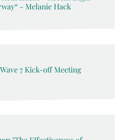
rway“ - Melanie Hack
 Wave 7 Kick-off Meeting
ar: "The Effectiveness of