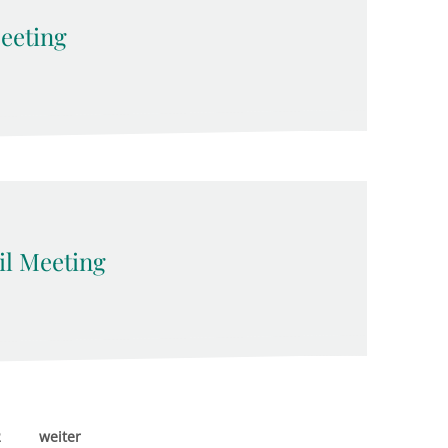
eeting
l Meeting
2
weiter